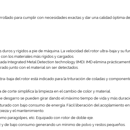
ollado para cumplir con necesidades exactas y dar una calidad óptima de t
duros y rígidos a pie de máquina. La velocidad del rotor ultra-baja y su fun
con los materiales más rígidos y cargados.
ada Integrated Metal Detection technology (IMD). IMD elimina prácticament
do junto con el material sin ser detectados.
ltra-baja del rotor está indicado para la trituración de coladas y compone
ra de corte simplifica la limpieza en el cambio de color y material.
s de desgarro se pueden girar dando el máximo tiempo de vida y más duraci
riturado con bajo consumo de energía. Fácil liberación del acoplamiento entr
impieza y el mantenimiento.
mo paragolpes, etc. Equipado con rotor de doble eje.
icaz y de bajo consumo generando un mínimo de polvo y restos pequeños.