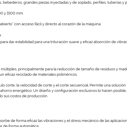
s, bebederos, grandes piezas inyectadas y de soplado, perfiles, tuberías y 
200 y 1500 mm.
ierto” con acceso fácil y directo al corazón de la máquina.
.
ra dar estabilidad para una trituración suave y eficaz absorción de vibrac
 múltiples, principalmente para la reducción de tamaño de residuos y made
 eficaz reciclado de materiales poliméricos.
 corte, la velocidad de corte y el corte secuencial. Permite una solución
l ahorro energético. Un diseño y configuración exclusivos lo hacen posible
o sus costos de producción.
orbe de forma eficaz las vibraciones y el stress mecánico de las aplicacio
tor de forma automática.