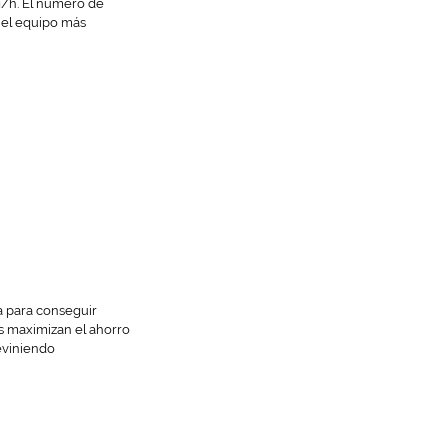
g/h. El número de
r el equipo más
a para conseguir
s maximizan el ahorro
reviniendo