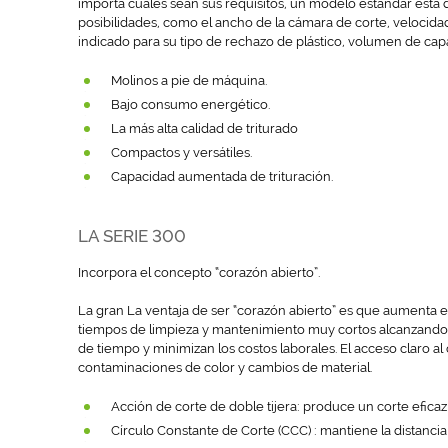
importa cuáles sean sus requisitos, un modelo estándar está
posibilidades, como el ancho de la cámara de corte, velocidad
indicado para su tipo de rechazo de plástico, volumen de capa
Molinos a pie de máquina.
Bajo consumo energético.
La más alta calidad de triturado
Compactos y versátiles.
Capacidad aumentada de trituración.
LA SERIE 300
Incorpora el concepto “corazón abierto”.
La gran La ventaja de ser “corazón abierto” es que aumenta e
tiempos de limpieza y mantenimiento muy cortos alcanzando
de tiempo y minimizan los costos laborales. El acceso claro a
contaminaciones de color y cambios de material.
Acción de corte de doble tijera: produce un corte efica
Círculo Constante de Corte (CCC) : mantiene la distancia co