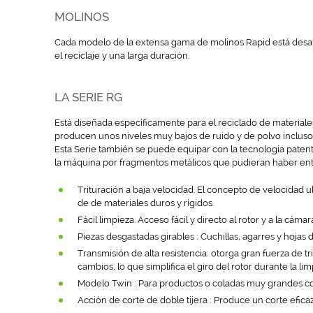
MOLINOS
Cada modelo de la extensa gama de molinos Rapid está desarr
el reciclaje y una larga duración.
LA SERIE RG
Está diseñada específicamente para el reciclado de materiales 
producen unos niveles muy bajos de ruido y de polvo incluso 
Esta Serie también se puede equipar con la tecnología patent
la máquina por fragmentos metálicos que pudieran haber entra
Trituración a baja velocidad. El concepto de velocidad u
de de materiales duros y rígidos.
Fácil limpieza. Acceso fácil y directo al rotor y a la cáma
Piezas desgastadas girables : Cuchillas, agarres y hoja
Transmisión de alta resistencia: otorga gran fuerza de t
cambios, lo que simplifica el giro del rotor durante la l
Modelo Twin : Para productos o coladas muy grandes co
Acción de corte de doble tijera : Produce un corte ef