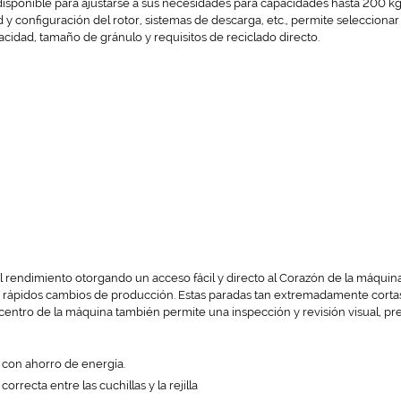
 disponible para ajustarse a sus necesidades para capacidades hasta 200 k
 y configuración del rotor, sistemas de descarga, etc., permite selecciona
cidad, tamaño de gránulo y requisitos de reciclado directo.
l rendimiento otorgando un acceso fácil y directo al Corazón de la máquin
 rápidos cambios de producción. Estas paradas tan extremadamente corta
l centro de la máquina también permite una inspección y revisión visual, p
z con ahorro de energía.
rrecta entre las cuchillas y la rejilla