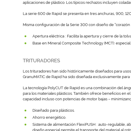
aplicaciones de plástico. Los típicos rechazos incluyen colada
La serie 600 de Rapid se presenta en tres anchuras, 900, 1
Misma configuración de la Serie 300 con diseño de “corazón ab
Apertura eléctrica : Facilita la apertura y cierre de la tolva
Base en Mineral Composite Technology (MCT): especial pa
TRITURADORES
Los trituradores han sido históricamente diseñados para usos
GranuMATIC de Rapid ha sido diseñada exclusivamente para un
La tecnología PolyCUT de Rapid es una combinación del ángulo
para los materiales plásticos. También ofrece beneficios en e
capacidad incluso con potencias de motor bajas – minimizand
Diseñado para plásticos.
Ahorro energético.
Sistema de alimentación FlexiPUSH : auto-regulable, abs
diseño especial permite el transporte del material al ro