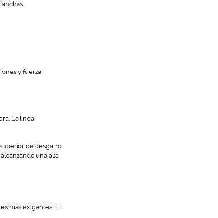
planchas.
iones y fuerza
ra. La línea
 superior de desgarro
, alcanzando una alta
nes más exigentes. El